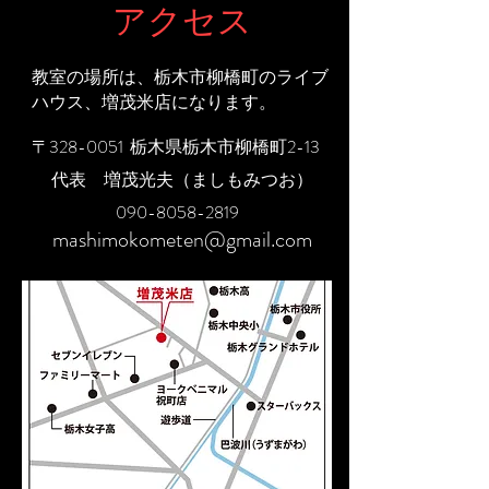
アクセス
教室の場所は、栃木市柳橋町のライブ
ハウス、増茂米店になります。
〒328-0051 栃木県栃木市柳橋町2-13
代表 増茂光夫（ましもみつお）
090-8058-2819
mashimokometen@gmail.com