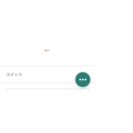
コメント
コメントを追加…
8/8(土) 鎮魂線香花火と平
10/11(日) とちぎ
和祈願灯ろう流し＆平和
Cantanua.(カ
記念コンサート@巴波川
演決定！！
幸来橋付近