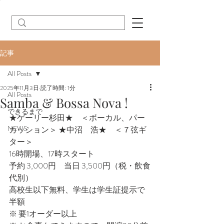
記事
All Posts
2025年11月3日
読了時間: 1分
All Posts
Samba & Bossa Nova !
できるまで
★ゲーリー杉田★　＜ボーカル、パー
NEWS
カッション＞ ★中沼　浩★　＜７弦ギ
ター＞ 
16時開場、17時スタート　　　 
予約 3,000円　当日 3,500円（税・飲食
代別） 
高校生以下無料、学生は学生証提示で
半額 
※ 要1オーダー以上　　　 