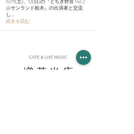
10/11(土)、12(日)の『とちぎ野音 Vol.2
@サンランド栃木』の出演者と交流
し
...
続きを読む
CAFE & LIVE MUSIC
増 茂 米 店
住所
〒328-0051 栃木県栃木市柳橋町２−１３
Tel:
090-8058-2819
創業 2023年 1月 20日