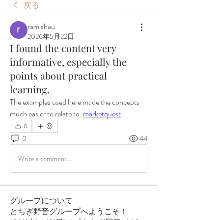
戻る
ram shau
2026年5月22日
I found the content very
informative, especially the
points about practical
learning.
The examples used here made the concepts 
much easier to relate to. 
marketquest
0
0
44
Write a comment...
グループについて
とちぎ野音グループへようこそ！