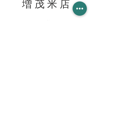
増 茂 米 店
住所
〒328-0051 栃木県栃木市柳橋町２−１３
Tel:
090-8058-2819
創業 2023年 1月 20日
WORK WITH US スタッフ募集
join our team at the cafe bar
mashimokometen@gmail.com
© 2023 増茂米店