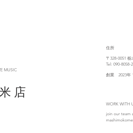
住所
〒328-005
Tel: 090-8058-
VE MUSIC
創業 2023年
 米 店
WORK WIT
join our team 
mashimokome