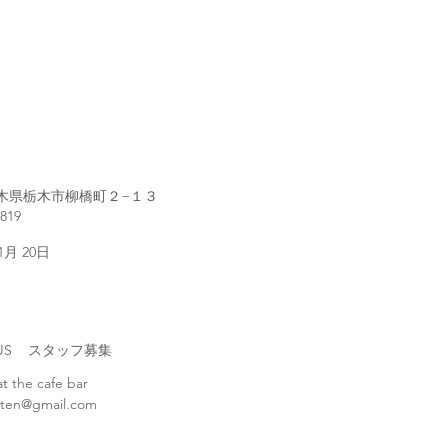
1 栃木県栃木市柳橋町２−１３
2819
 1月 20日
H US スタッフ募集
at the cafe bar
ten@gmail.com