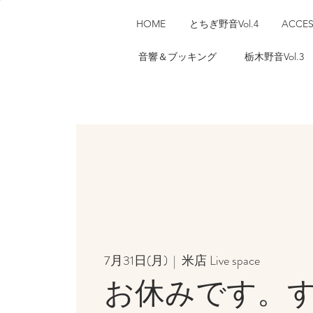
HOME
とちぎ野音Vol.4
ACCE
音響＆ブッキング
栃木野音Vol.3
7月31日(月)
  |  
米店 Live space
お休みです。