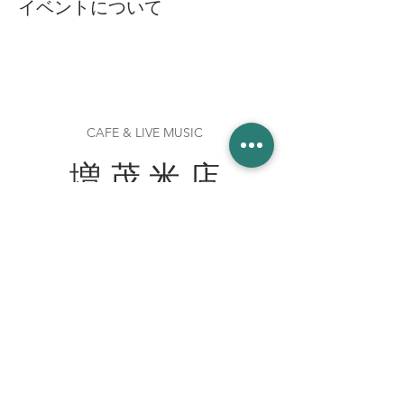
イベントについて
CAFE & LIVE MUSIC
増 茂 米 店
住所
〒328-0051 栃木県栃木市柳橋町２−１３
Tel:
090-8058-2819
創業 2023年 1月 20日
WORK WITH US スタッフ募集