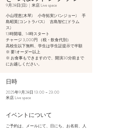
9月28日(日)
  |  
米店 Live space
小山理恵(木琴) 小寺拓実(バンジョー) 手
島昭英(コントラバス) 吉島智仁(ドラム
ス)
13時開場、14時スタート
チャージ 3,000円 （税・飲食代別）
高校生以下無料、学生は学生証提示で半額
※ 要1オーダー以上
※ お食事もできますので、開演30分前まで
にお越しください。
日時
2025年9月28日 13:00 – 23:00
米店 Live space
イベントについて
ご予約は、メールにて、日にち、お名前、人