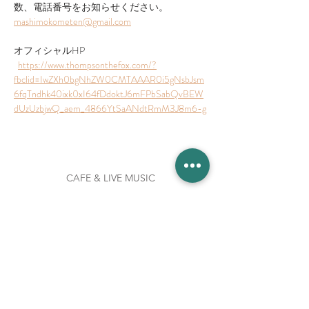
数、電話番号をお知らせください。
mashimokometen@gmail.com
オフィシャルHP 
https://www.thompsonthefox.com/?
fbclid=IwZXh0bgNhZW0CMTAAAR0i5gNsbJsm
6fqTndhk40ixk0xI64fDdoktJ6mFPbSabQvBEW
dUzUzbjwQ_aem_4866YtSaANdtRmM3J8m6-g
CAFE & LIVE MUSIC
増 茂 米 店
住所
〒328-0051 栃木県栃木市柳橋町２−１３
Tel:
090-8058-2819