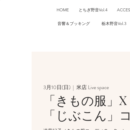
HOME
とちぎ野音Vol.4
ACCE
音響＆ブッキング
栃木野音Vol.3
3月10日(日)
  |  
米店 Live space
「きもの服」X
「じぶこん」