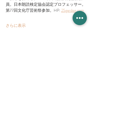
員。日本朗読検定協会認定プロフェッサー。
第77回文化庁芸術祭参加。HP: 
25garden.com
さらに表示
CAFE & LIVE MUSIC
増 茂 米 店
住所
〒328-0051 栃木県栃木市柳橋町２−１３
Tel:
090-8058-2819
創業 2023年 1月 20日