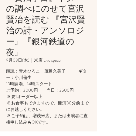
の調べにのせて宮沢
賢治を読む 『宮沢賢
治の詩・アンソロジ
ー』『銀河鉄道の
夜』
9月03日(木)
  |  
米店 Live space
朗読：青木ひろこ 茂呂久美子 ギタ
ー：小川倫生
13時開場、14時スタート
ご予約：3000円 当日：3500円
※ 要1オーダー以上
※ お食事もできますので、開演30分前まで
にお越しください。
※ ご予約は、増茂米店、または出演者に直
接申し込みもOKです。