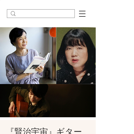
『賢治宇宙』ギター