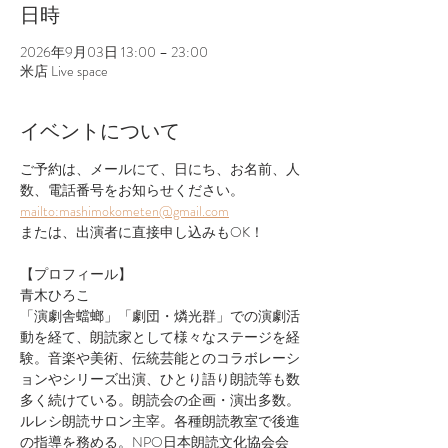
日時
2026年9月03日 13:00 – 23:00
米店 Live space
イベントについて
ご予約は、メールにて、日にち、お名前、人
数、電話番号をお知らせください。
mailto:mashimokometen@gmail.com
または、出演者に直接申し込みもOK！
【プロフィール】
青木ひろこ
「演劇舎蟷螂」「劇団・燐光群」での演劇活
動を経て、朗読家として様々なステージを経
験。音楽や美術、伝統芸能とのコラボレーシ
ョンやシリーズ出演、ひとり語り朗読等も数
多く続けている。朗読会の企画・演出多数。
ルレシ朗読サロン主宰。各種朗読教室で後進
の指導を務める。NPO日本朗読文化協会会