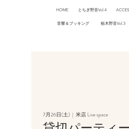
HOME
とちぎ野音Vol.4
ACCE
音響＆ブッキング
栃木野音Vol.3
7月26日(土)
  |  
米店 Live space
貸切パーティ