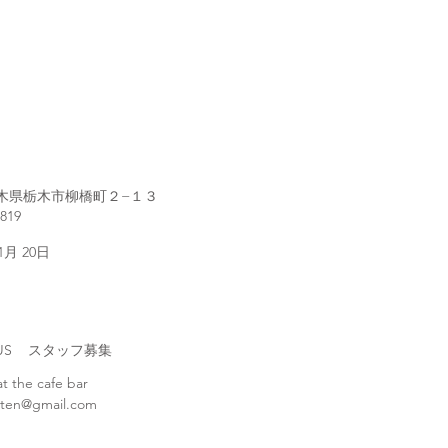
1 栃木県栃木市柳橋町２−１３
2819
 1月 20日
H US スタッフ募集
at the cafe bar
ten@gmail.com