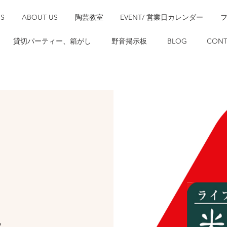
SS
ABOUT US
陶芸教室
EVENT/ 営業日カレンダー
貸切パーティー、箱がし
野音掲示板
BLOG
CONT
ー