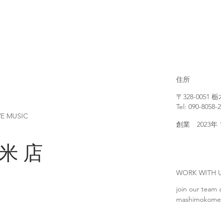
住所
〒328-005
Tel: 090-8058-
VE MUSIC
創業 2023年
 米 店
WORK WIT
join our team 
mashimokome