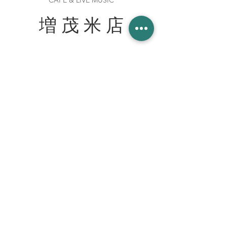
CAFE & LIVE MUSIC
増 茂 米 店
住所
〒328-0051 栃木県栃木市柳橋町２−１３
Tel:
090-8058-2819
創業 2023年 1月 20日
WORK WITH US スタッフ募集
join our team at the cafe bar
mashimokometen@gmail.com
© 2023 増茂米店