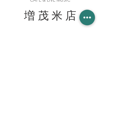
CAFE & LIVE MUSIC
増 茂 米 店
住所
〒328-0051 栃木県栃木市柳橋町２−１３
Tel:
090-8058-2819
創業 2023年 1月 20日
WORK WITH US スタッフ募集
join our team at the cafe bar
mashimokometen@gmail.com
© 2023 増茂米店