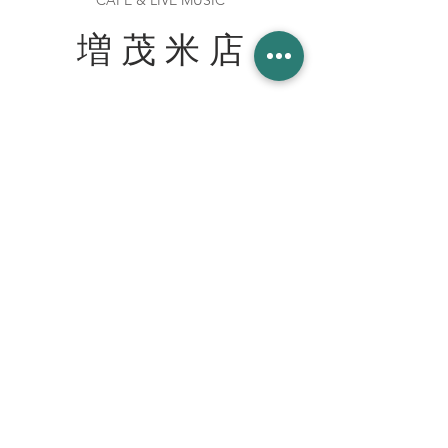
CAFE & LIVE MUSIC
増 茂 米 店
住所
〒328-0051 栃木県栃木市柳橋町２−１３
Tel:
090-8058-2819
創業 2023年 1月 20日
WORK WITH US スタッフ募集
join our team at the cafe bar
mashimokometen@gmail.com
© 2023 増茂米店