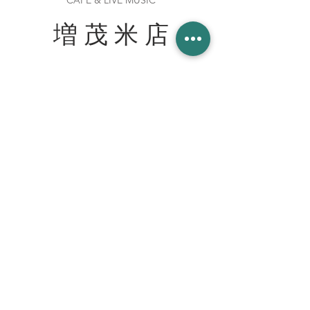
CAFE & LIVE MUSIC
増 茂 米 店
住所
〒328-0051 栃木県栃木市柳橋町２−１３
Tel:
090-8058-2819
創業 2023年 1月 20日
WORK WITH US スタッフ募集
join our team at the cafe bar
mashimokometen@gmail.com
© 2023 増茂米店