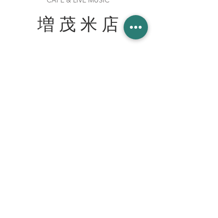
CAFE & LIVE MUSIC
増 茂 米 店
住所
〒328-0051 栃木県栃木市柳橋町２−１３
Tel:
090-8058-2819
創業 2023年 1月 20日
WORK WITH US スタッフ募集
join our team at the cafe bar
mashimokometen@gmail.com
© 2023 増茂米店