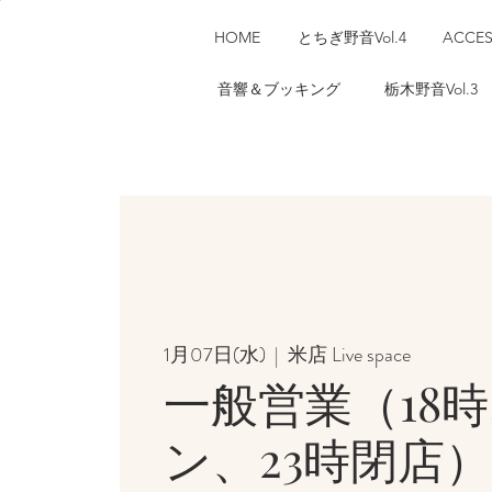
HOME
とちぎ野音Vol.4
ACCE
音響＆ブッキング
栃木野音Vol.3
1月07日(水)
  |  
米店 Live space
一般営業（18
ン、23時閉店）