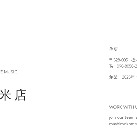
住所
〒328-005
Tel: 090-8058-
VE MUSIC
創業 2023年
 米 店
WORK WIT
join our team 
mashimokome