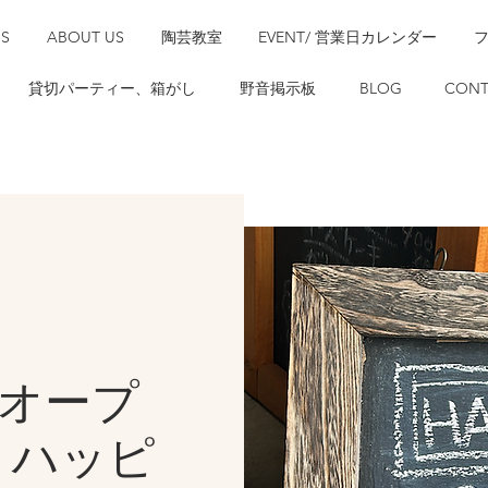
SS
ABOUT US
陶芸教室
EVENT/ 営業日カレンダー
貸切パーティー、箱がし
野音掲示板
BLOG
CONT
時オープ
 ハッピ