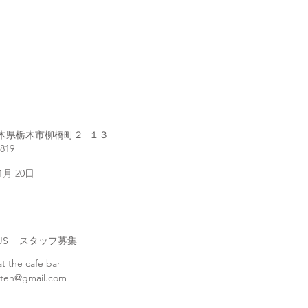
1 栃木県栃木市柳橋町２−１３
2819
 1月 20日
H US スタッフ募集
at the cafe bar
ten@gmail.com