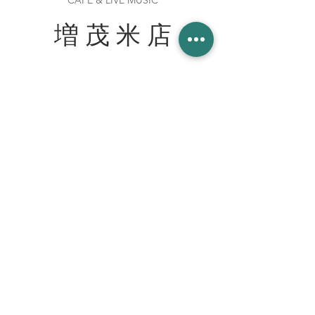
CAFE & LIVE MUSIC
増 茂 米 店
住所
〒328-0051 栃木県栃木市柳橋町２−１３
Tel:
090-8058-2819
創業 2023年 1月 20日
WORK WITH US スタッフ募集
join our team at the cafe bar
mashimokometen@gmail.com
© 2023 増茂米店