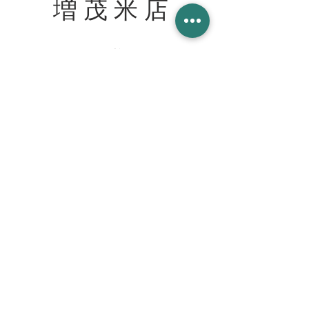
増 茂 米 店
住所
〒328-0051 栃木県栃木市柳橋町２−１３
Tel:
090-8058-2819
創業 2023年 1月 20日
WORK WITH US スタッフ募集
join our team at the cafe bar
mashimokometen@gmail.com
© 2023 増茂米店