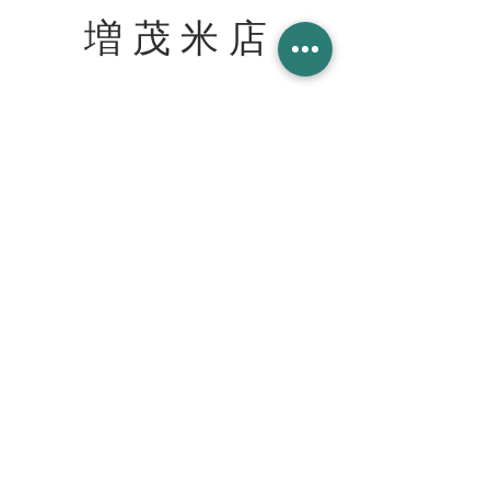
増 茂 米 店
住所
〒328-0051 栃木県栃木市柳橋町２−１３
Tel:
090-8058-2819
創業 2023年 1月 20日
WORK WITH US スタッフ募集
join our team at the cafe bar
mashimokometen@gmail.com
© 2023 増茂米店