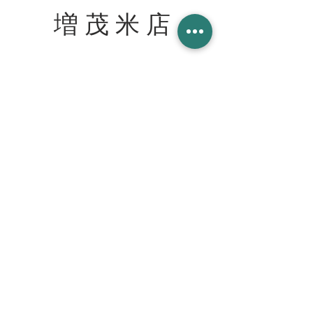
増 茂 米 店
住所
〒328-0051 栃木県栃木市柳橋町２−１３
Tel:
090-8058-2819
創業 2023年 1月 20日
WORK WITH US スタッフ募集
join our team at the cafe bar
mashimokometen@gmail.com
© 2023 増茂米店