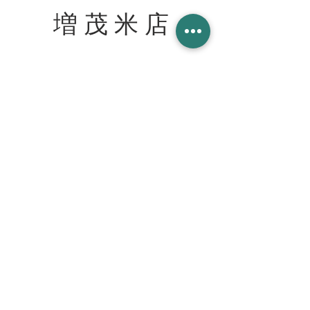
増 茂 米 店
住所
〒328-0051 栃木県栃木市柳橋町２−１３
Tel:
090-8058-2819
創業 2023年 1月 20日
WORK WITH US スタッフ募集
join our team at the cafe bar
mashimokometen@gmail.com
© 2023 増茂米店