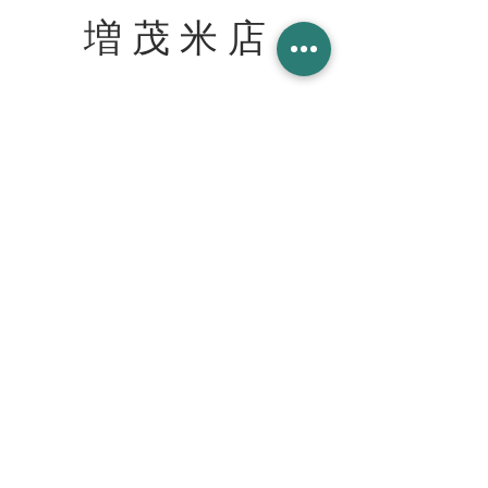
増 茂 米 店
住所
〒328-0051 栃木県栃木市柳橋町２−１３
Tel:
090-8058-2819
創業 2023年 1月 20日
WORK WITH US スタッフ募集
join our team at the cafe bar
mashimokometen@gmail.com
© 2023 増茂米店