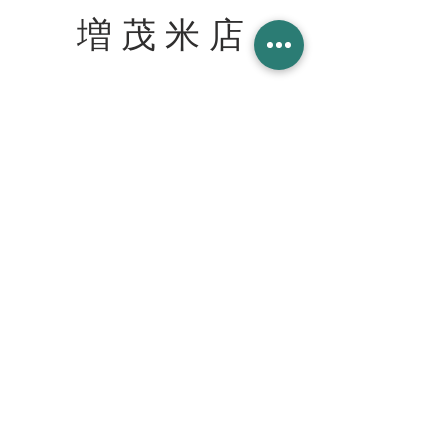
増 茂 米 店
住所
〒328-0051 栃木県栃木市柳橋町２−１３
Tel:
090-8058-2819
創業 2023年 1月 20日
WORK WITH US スタッフ募集
join our team at the cafe bar
mashimokometen@gmail.com
© 2023 増茂米店