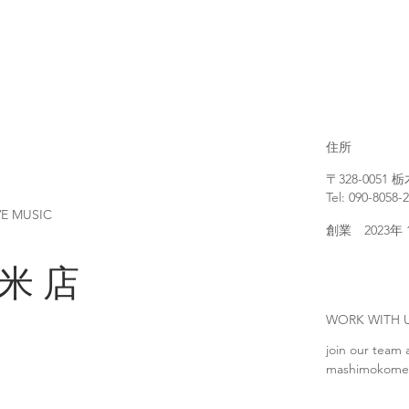
住所
〒328-005
Tel: 090-8058-
VE MUSIC
創業 2023年
 米 店
WORK WIT
join our team 
mashimokome