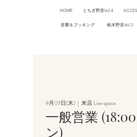
HOME
とちぎ野音Vol.4
ACCE
音響＆ブッキング
栃木野音Vol.3
9月07日(木)
  |  
米店 Live space
一般営業 (18:
ン)