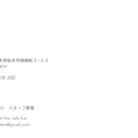
1 栃木県栃木市柳橋町２−１３
2819
 1月 20日
H US スタッフ募集
at the cafe bar
ten@gmail.com