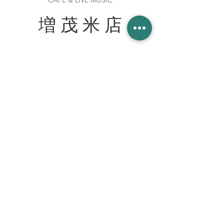
CAFE & LIVE MUSIC
増 茂 米 店
住所
〒328-0051 栃木県栃木市柳橋町２−１３
Tel:
090-8058-2819
創業 2023年 1月 20日
WORK WITH US スタッフ募集
join our team at the cafe bar
mashimokometen@gmail.com
© 2023 増茂米店