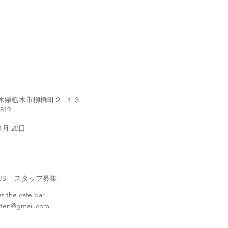
1 栃木県栃木市柳橋町２−１３
2819
 1月 20日
H US スタッフ募集
at the cafe bar
ten@gmail.com