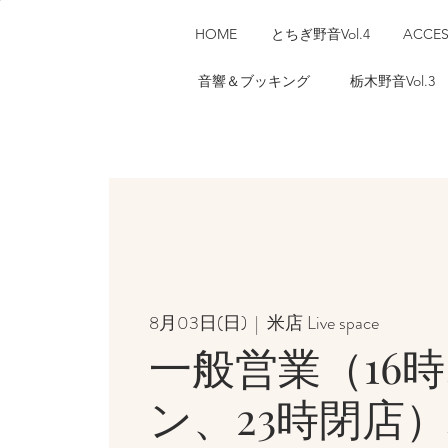
HOME
とちぎ野音Vol.4
ACCE
音響＆ブッキング
栃木野音Vol.3
8月03日(日)
  |  
米店 Live space
一般営業（16
ン、23時閉店