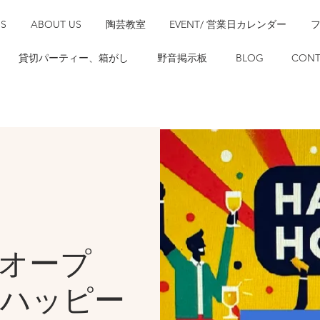
SS
ABOUT US
陶芸教室
EVENT/ 営業日カレンダー
貸切パーティー、箱がし
野音掲示板
BLOG
CONT
時オープ
）ハッピー