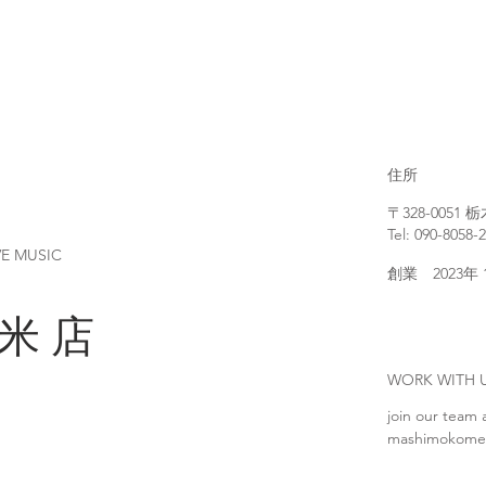
住所
〒328-005
Tel: 090-8058-
VE MUSIC
創業 2023年
 米 店
WORK WIT
join our team 
mashimokome