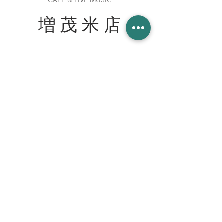
CAFE & LIVE MUSIC
増 茂 米 店
住所
〒328-0051 栃木県栃木市柳橋町２−１３
Tel:
090-8058-2819
創業 2023年 1月 20日
WORK WITH US スタッフ募集
join our team at the cafe bar
mashimokometen@gmail.com
© 2023 増茂米店