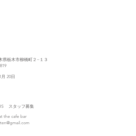
1 栃木県栃木市柳橋町２−１３
2819
 1月 20日
H US スタッフ募集
at the cafe bar
ten@gmail.com