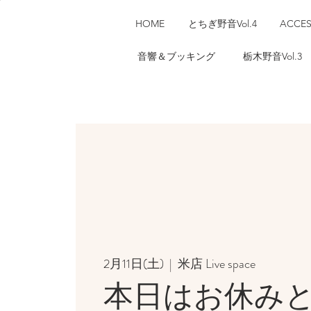
HOME
とちぎ野音Vol.4
ACCE
音響＆ブッキング
栃木野音Vol.3
2月11日(土)
  |  
米店 Live space
本日はお休み