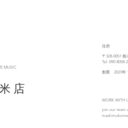
住所
〒328-005
Tel: 090-8058-
VE MUSIC
創業 2023年
 米 店
WORK WIT
join our team 
mashimokome