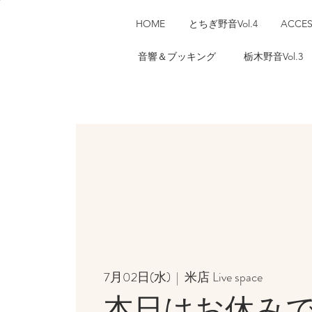
HOME
とちぎ野音Vol.4
ACCE
音響＆ブッキング
栃木野音Vol.3
7月02日(水)
  |  
米店 Live space
本日はお休み