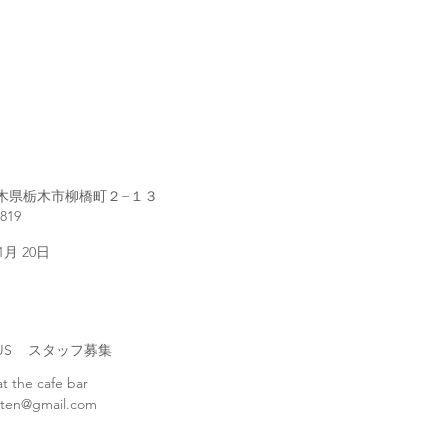
1 栃木県栃木市柳橋町２−１３
2819
 1月 20日
H US スタッフ募集
at the cafe bar
ten@gmail.com