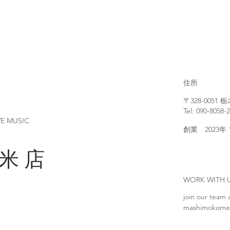
住所
〒328-005
Tel: 090-8058-
VE MUSIC
創業 2023年
 米 店
WORK WIT
join our team 
mashimokome