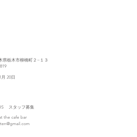
1 栃木県栃木市柳橋町２−１３
2819
 1月 20日
H US スタッフ募集
at the cafe bar
ten@gmail.com