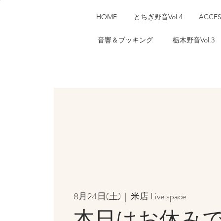
HOME
とちぎ野音Vol.4
ACCE
音響＆ブッキング
栃木野音Vol.3
8月24日(土)
  |  
米店 Live space
本日はお休み