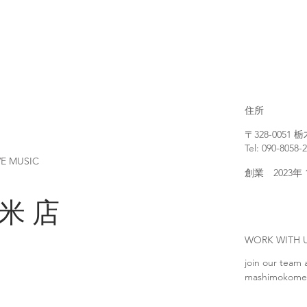
住所
〒328-005
Tel: 090-8058-
VE MUSIC
創業 2023年
 米 店
WORK WIT
join our team 
mashimokome