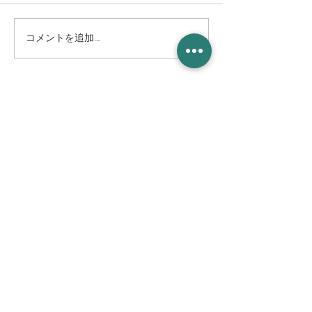
コメントを追加…
8/8(土) 鎮魂線香花火と平
10/11(日) とちぎ
和祈願灯ろう流し＆平和
Cantanua.(カ
記念コンサート@巴波川
演決定！！
幸来橋付近
CAFE & LIVE MUSIC
増 茂 米 店
住所
〒328-0051 栃木県栃木市柳橋町２−１３
Tel:
090-8058-2819
創業 2023年 1月 20日