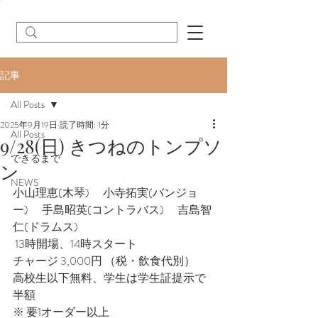
記事
All Posts
2025年9月19日
読了時間: 1分
All Posts
9/28(日) きつねのトンプソ
できるまで
ン
NEWS
小山理恵(木琴)　 小寺拓実(バンジョ
ー)　 手島昭英(コントラバス)　 吉島智
仁(ドラムス)　　　　　　　
 13時開場、14時スタート　　　 
チャージ 3,000円 （税・飲食代別） 
高校生以下無料、学生は学生証提示で
半額 　　　　
※ 要1オーダー以上　　　 