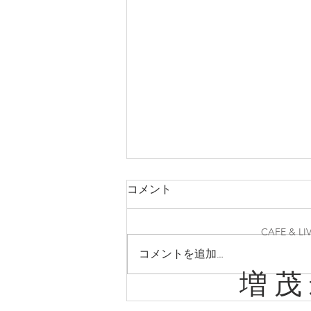
コメント
CAFE & LI
コメントを追加…
増 茂
10/11(日)とちぎ野音Vol.4