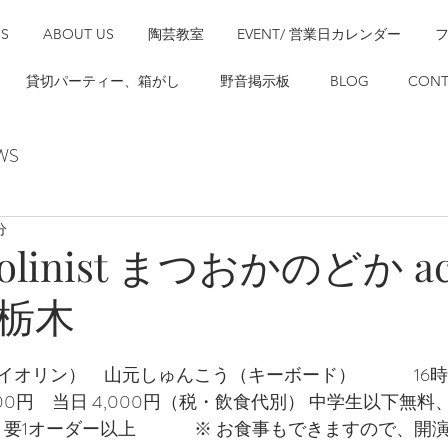
SS
ABOUT US
陶芸教室
EVENT/ 営業日カレンダー
貸切パーティー、箱がし
野音掲示板
BLOG
CONT
WS
分
violinist まつおかのどか ac
.5 栃木
イオリン）　山元しゅんこう（キーボード）　　　 16時
,500円　当日 4,000円（税・飲食代別） 中学生以下無
 要1オーダー以上　　　 ※ お食事もできますので、開