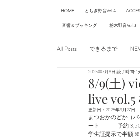
HOME
とちぎ野音Vol.4
ACCE
音響＆ブッキング
栃木野音Vol.3
All Posts
できるまで
NE
2025年7月8日
読了時間: 1
8/9(土) 
live vol
更新日：
2025年8月27日
まつおかのどか（バ
ート　　　 予約 3
学生証提示で半額 ※