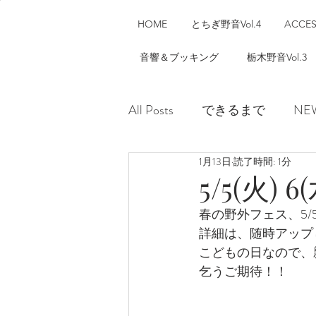
HOME
とちぎ野音Vol.4
ACCE
音響＆ブッキング
栃木野音Vol.3
All Posts
できるまで
NE
1月13日
読了時間: 1分
5/5(火)
春の野外フェス、5/5
詳細は、随時アップ
こどもの日なので、
乞うご期待！！