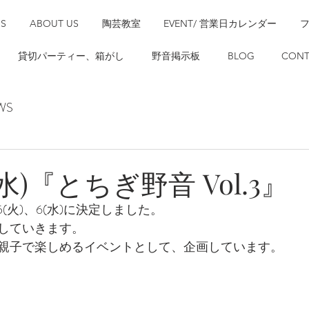
SS
ABOUT US
陶芸教室
EVENT/ 営業日カレンダー
貸切パーティー、箱がし
野音掲示板
BLOG
CONT
WS
 6(水)『とちぎ野音 Vol.3』
(火)、6(水)に決定しました。
していきます。
親子で楽しめるイベントとして、企画しています。