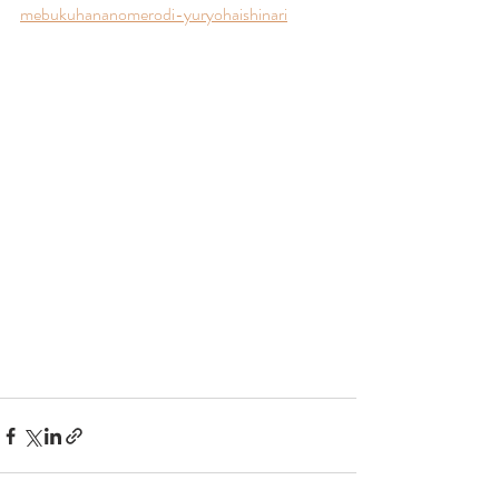
mebukuhananomerodi-yuryohaishinari