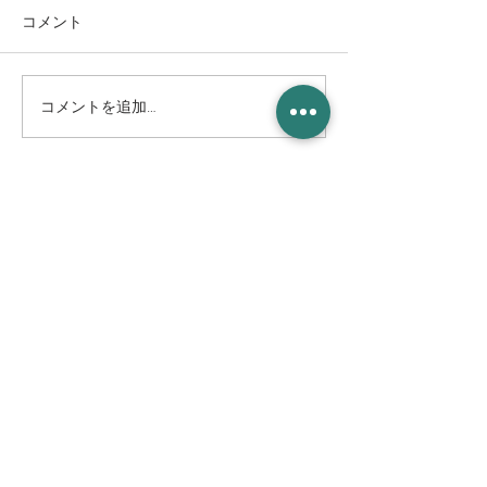
コメント
コメントを追加…
8/8(土) 鎮魂線香花火と平
10/11(日) とちぎ
和祈願灯ろう流し＆平和
Cantanua.(カ
記念コンサート@巴波川
演決定！！
幸来橋付近
CAFE & LIVE MUSIC
増 茂 米 店
住所
〒328-0051 栃木県栃木市柳橋町２−１３
Tel:
090-8058-2819
創業 2023年 1月 20日