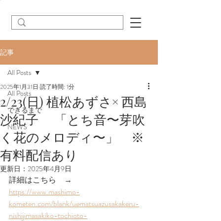
記事
All Posts
2025年1月31日
読了時間: 1分
All Posts
2/23(日) 植松あずさ× 西島
できるまで
沙紀子 「とち音〜芽吹
NEWS
く花のメロディ〜」 ※
有料配信あり
更新日：
2025年4月9日
詳細はこちら　→     
https://www.mashimo-
kometen.com/blank/uematsuazusakakeru-
nishijimasakiko-tochioto-