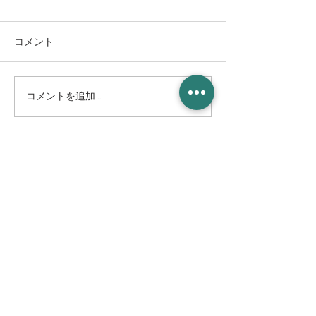
コメント
コメントを追加…
8/8(土) 鎮魂線香花火と平
10/11(日) とちぎ
和祈願灯ろう流し＆平和
Cantanua.(カ
記念コンサート@巴波川
演決定！！
幸来橋付近
CAFE & LIVE MUSIC
増 茂 米 店
住所
〒328-0051 栃木県栃木市柳橋町２−１３