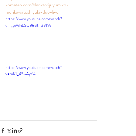
kometen.com/blank/orijuyumiko-
morikawatoshiyuki-duo-live
https://www.youtube.com/watch?
v=_gxMlhLSC88&t=3319s
https://www.youtube.com/watch?
v=mKJ_45wAyY4