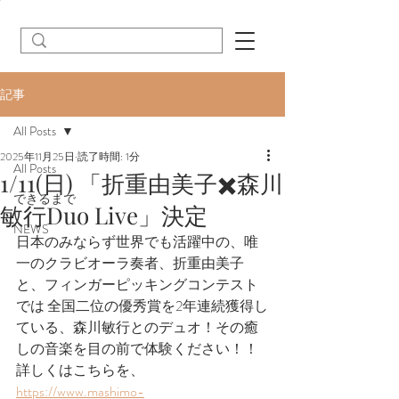
記事
All Posts
2025年11月25日
読了時間: 1分
All Posts
1/11(日) 「折重由美子✖️森川
できるまで
敏行Duo Live」決定
NEWS
日本のみならず世界でも活躍中の、唯
一のクラビオーラ奏者、折重由美子
と、フィンガーピッキングコンテスト
では 全国二位の優秀賞を2年連続獲得し
ている、森川敏行とのデュオ！その癒
しの音楽を目の前で体験ください！！
詳しくはこちらを、
https://www.mashimo-