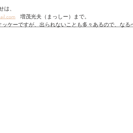
せは、
il.com
    増茂光夫（まっしー）まで。
オッケーですが、出られないことも多々あるので、なる