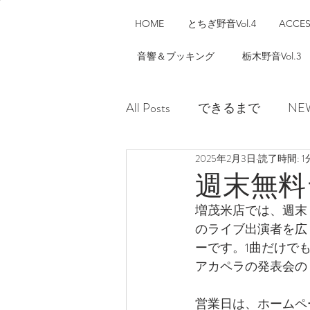
HOME
とちぎ野音Vol.4
ACCE
音響＆ブッキング
栃木野音Vol.3
All Posts
できるまで
NE
2025年2月3日
読了時間: 1
週末無料
増茂米店では、週末
のライブ出演者を広
ーです。1曲だけで
アカペラの発表会の
営業日は、ホームペ