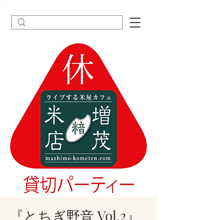
『とちぎ野音 Vol.2』