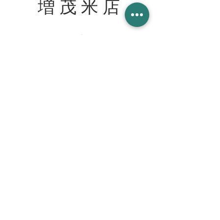
増 茂 米 店
住所
〒328-0051 栃木県栃木市柳橋町２−１３
Tel:
090-8058-2819
創業 2023年 1月 20日
WORK WITH US スタッフ募集
join our team at the cafe bar
mashimokometen@gmail.com
© 2023 増茂米店