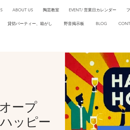
SS
ABOUT US
陶芸教室
EVENT/ 営業日カレンダー
貸切パーティー、箱がし
野音掲示板
BLOG
CONT
時オープ
）ハッピー