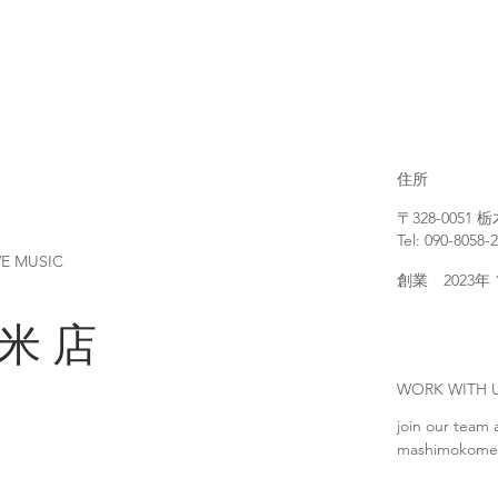
住所
〒328-005
Tel: 090-8058-
VE MUSIC
創業 2023年
 米 店
WORK WIT
join our team 
mashimokome