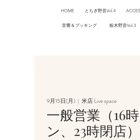
HOME
とちぎ野音Vol.4
ACCE
音響＆ブッキング
栃木野音Vol.3
9月15日(月)
  |  
米店 Live space
一般営業（16
ン、23時閉店