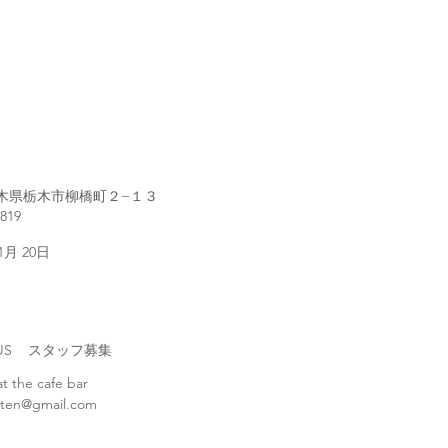
1 栃木県栃木市柳橋町２−１３
2819
 1月 20日
H US スタッフ募集
at the cafe bar
ten@gmail.com